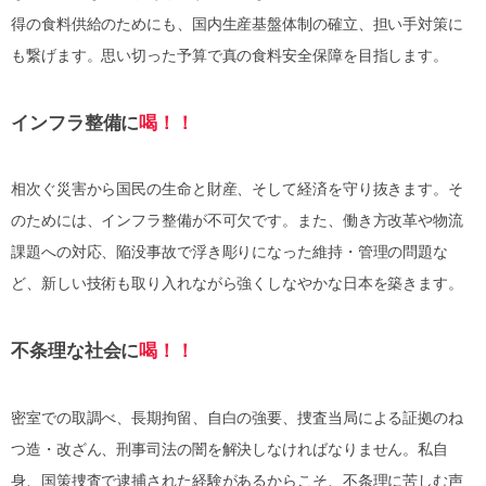
得の食料供給のためにも、国内生産基盤体制の確立、担い手対策に
も繋げます。思い切った予算で真の食料安全保障を目指します。
インフラ整備に
喝！！
相次ぐ災害から国民の生命と財産、そして経済を守り抜きます。そ
のためには、インフラ整備が不可欠です。また、働き方改革や物流
課題への対応、陥没事故で浮き彫りになった維持・管理の問題な
ど、新しい技術も取り入れながら強くしなやかな日本を築きます。
不条理な社会に
喝！！
密室での取調べ、長期拘留、自白の強要、捜査当局による証拠のね
つ造・改ざん、刑事司法の闇を解決しなければなりません。私自
身、国策捜査で逮捕された経験があるからこそ、不条理に苦しむ声