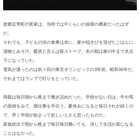
故郷足寄町の実家は、当時では中くらいの規模の農家だったはず
だ。
それでも、子どもの頃の食事は米に、麦や稲きびを混ぜたごはんに
漬物とみそ汁。暖房と言えば薪ストーブ。冬の朝は家の中まで氷点
下になっていた。
電気が通ったのは前々回の東京オリンピックの3年前、昭和36年だ。
それまではランプで灯りをとっていた。
両親は毎日朝から晩まで働き詰めだった。学校がない日は、牛や馬
の面倒をみて、畑仕事を手伝う。夏休みになると毎日それが続くの
で、早く学校が始まって欲しいとさえ思ったものだ。
家族総出で朝から晩まで毎日毎日働いても、決して生活が楽になる
ことはなかった。