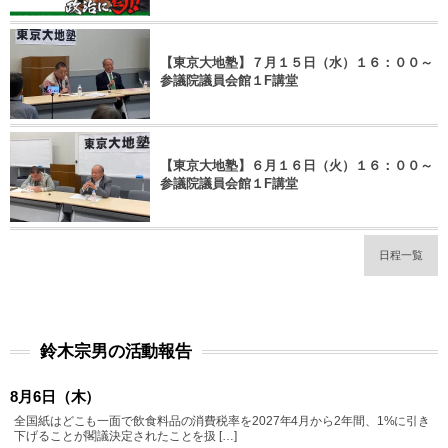
【東京大地塾】７月１５日（水）１６：００～
参議院議員会館１F講堂
【東京大地塾】６月１６日（火）１６：００～
参議院議員会館１F講堂
日程一覧
鈴木宗男の活動報告
8月6日（木）
全国紙はどこも一面で飲食料品の消費税率を2027年4月から2年間、1%に引き
下げることが閣議決定されたことを扱 […]