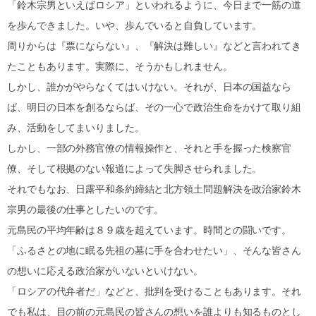
「鈴木宗男といえばロシア」といわれるように、今日まで一筋の道
を歩んできました。いや、歩んでいると自負しています。
周りからは『票にならない』、『解決は難しい』などと言われてき
たこともあります。実際に、そうかもしれません。
しかし、誰かがやらなくてはいけない。それが、日本の国益なら
ば、明日の日本を創るならば、その一心で政治生命をかけて取り組
み、活動をしてまいりました。
しかし、一部の外務官僚の情報操作と、それと手を握った検察官
僚、そして根拠のない報道によって失脚させられました。
それでもなお、日露平和条約締結と北方領土問題解決を政治家鈴木
宗男の最後の仕事としたいのです。
元島民の平均年齢は８９歳を超えています。時間との闘いです。
「ふるさとの地に眠る先祖の墓に手を合わせたい」、そんな皆さん
の想いに応える政治家がいないといけない。
「ロシアの代弁者だ」などと、批判を受けることもあります。それ
でも私は、目の前の元島民の皆さんの想いを誰よりも知るものとし