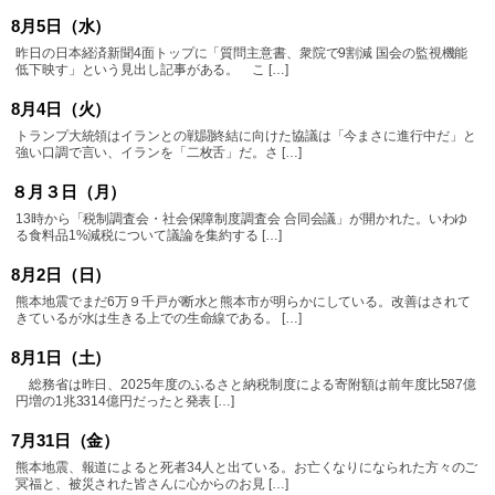
8月5日（水）
昨日の日本経済新聞4面トップに「質問主意書、衆院で9割減 国会の監視機能
低下映す」という見出し記事がある。 こ […]
8月4日（火）
トランプ大統領はイランとの戦闘終結に向けた協議は「今まさに進行中だ」と
強い口調で言い、イランを「二枚舌」だ。さ […]
８月３日（月）
13時から「税制調査会・社会保障制度調査会 合同会議」が開かれた。いわゆ
る食料品1%減税について議論を集約する […]
8月2日（日）
熊本地震でまだ6万９千戸が断水と熊本市が明らかにしている。改善はされて
きているが水は生きる上での生命線である。 […]
8月1日（土）
総務省は昨日、2025年度のふるさと納税制度による寄附額は前年度比587億
円増の1兆3314億円だったと発表 […]
7月31日（金）
熊本地震、報道によると死者34人と出ている。お亡くなりになられた方々のご
冥福と、被災された皆さんに心からのお見 […]