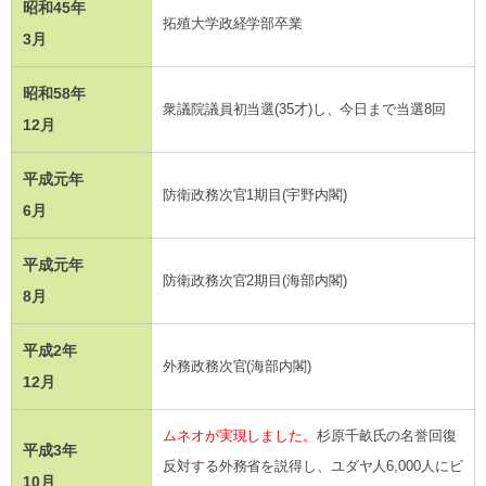
昭和45年
拓殖大学政経学部卒業
3月
昭和58年
衆議院議員初当選(35才)し、今日まで当選8回
12月
平成元年
防衛政務次官1期目(宇野内閣)
6月
平成元年
防衛政務次官2期目(海部内閣)
8月
平成2年
外務政務次官(海部内閣)
12月
ムネオが実現しました。
杉原千畝氏の名誉回復
平成3年
反対する外務省を説得し、ユダヤ人6,000人にビ
10月