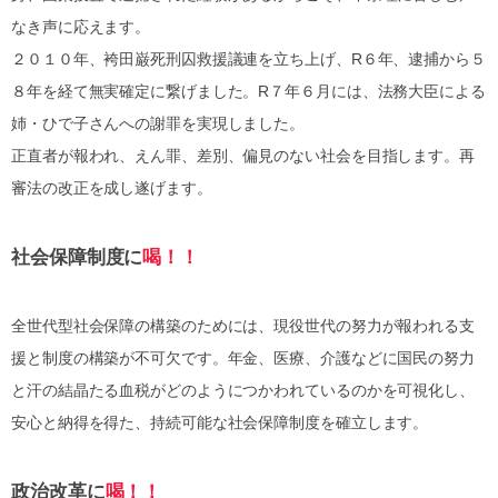
なき声に応えます。
２０１０年、袴田巌死刑囚救援議連を立ち上げ、R６年、逮捕から５
８年を経て無実確定に繋げました。R７年６月には、法務大臣による
姉・ひで子さんへの謝罪を実現しました。
正直者が報われ、えん罪、差別、偏見のない社会を目指します。再
審法の改正を成し遂げます。
社会保障制度に
喝！！
全世代型社会保障の構築のためには、現役世代の努力が報われる支
援と制度の構築が不可欠です。年金、医療、介護などに国民の努力
と汗の結晶たる血税がどのようにつかわれているのかを可視化し、
安心と納得を得た、持続可能な社会保障制度を確立します。
政治改革に
喝！！