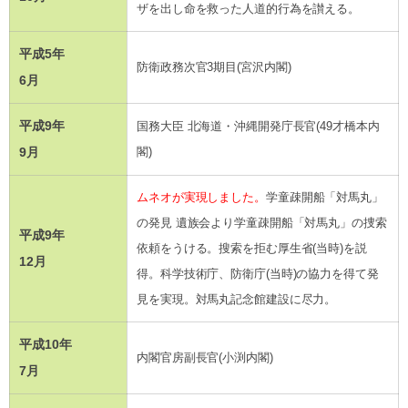
ザを出し命を救った人道的行為を讃える。
平成5年
防衛政務次官3期目(宮沢内閣)
6月
平成9年
国務大臣 北海道・沖縄開発庁長官(49才橋本内
9月
閣)
ムネオが実現しました。
学童疎開船「対馬丸」
の発見 遺族会より学童疎開船「対馬丸」の捜索
平成9年
依頼をうける。搜索を拒む厚生省(当時)を説
12月
得。科学技術庁、防衛庁(当時)の協力を得て発
見を実現。対馬丸記念館建設に尽力。
平成10年
内閣官房副長官(小渕内閣)
7月