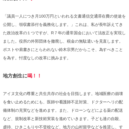
「議員一人につき月100万円といわれる文書通信交通滞在費の使途を
公開し、領収書添付を義務化します。」これは、私が長年訴えてき
た政治改革の１つですが、R７年の通常国会において法改正を実現し
ました。役所の外郭団体を撤廃し、税金の無駄遣いを見直します。
ポストや肩書きにとらわれない鈴木宗男だからこそ、為すべきこと
を為す。忖度なしの改革に挑みます。
地方創生に
喝！！
アイヌ文化の尊重と共生共存の社会を目指します。地域医療の崩壊
を食い止めるためにも、医師や看護師不足対策、ドクターヘリの配
備体制の充実などを進めます。また、ドローンなどによる薬の配送
など、規制改革と新技術実装を進めていきます。子ども達の自殺、
虐待、ひきこもりや不登校など、地方の山村留学などを推奨し、す