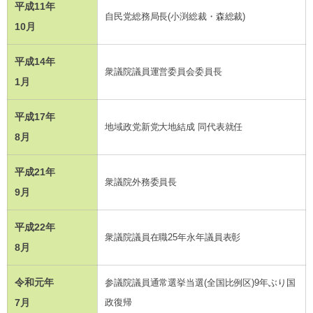
平成11年
自民党総務局長(小渕総裁・森総裁)
10月
平成14年
衆議院議員運営委員会委員長
1月
平成17年
地域政党新党大地結成 同代表就任
8月
平成21年
衆議院外務委員長
9月
平成22年
衆議院議員在職25年永年議員表彰
8月
令和元年
参議院議員通常選挙当選(全国比例区)9年ぶり国
7月
政復帰