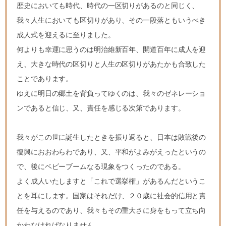
歴史においても時代、時代の一区切りがあるのと同じく、
我々人生においても区切りがあり、その一段落ともいうべき
成人式を迎えるに至りました。
何よりも幸運に思うのは明治維新百年、開道百年に成人を迎
え、大きな時代の区切りと人生の区切りがあたかも合致した
ことであります。
ゆえに明日の郷土を背負ってゆくのは、我々のゼネレーショ
ンであると信じ、又、責任を感じる次第であります。
我々がこの世に誕生したときを振り返ると、日本は敗戦後の
復興におおわらわであり、又、平和がよみがえったというの
で、後にベビーブームなる現象をつくったのである。
よく成人いたしますと「これで選挙権」があるんだというこ
とを耳にします。国家はそれだけ、２０歳に社会的信用と責
任を与えるのであり、我々もその重大さに身をもって立ち向
かわなければなりません。