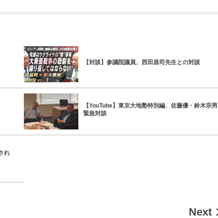
【対談】参議院議員、西田昌司先生との対談
【YouTube】東京大地塾特別編、佐藤優・鈴木宗男
緊急対談
され
Next