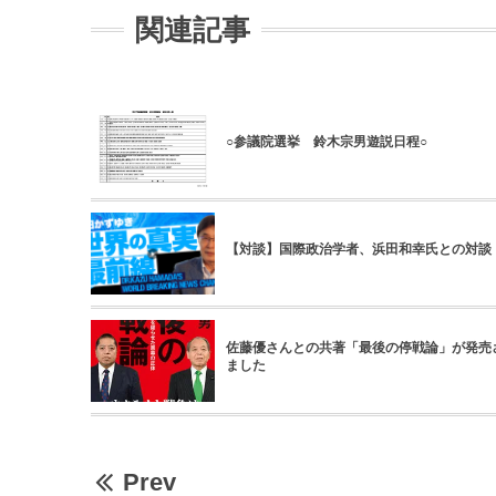
関連記事
○参議院選挙 鈴木宗男遊説日程○
【対談】国際政治学者、浜田和幸氏との対談
佐藤優さんとの共著「最後の停戦論」が発売
ました
Prev