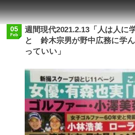
05
週間現代2021.2.13「人は
Feb
と 鈴木宗男が野中広務に学
っていい」