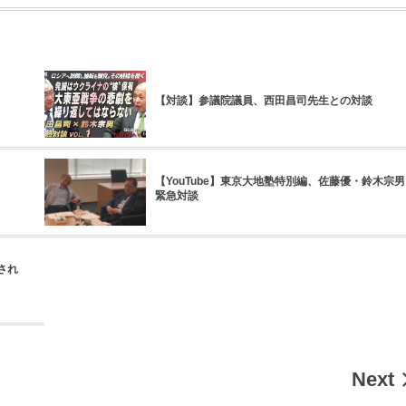
【対談】参議院議員、西田昌司先生との対談
【YouTube】東京大地塾特別編、佐藤優・鈴木宗男
緊急対談
され
Next