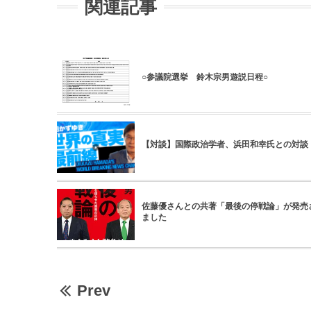
関連記事
○参議院選挙 鈴木宗男遊説日程○
【対談】国際政治学者、浜田和幸氏との対談
佐藤優さんとの共著「最後の停戦論」が発売
ました
Prev