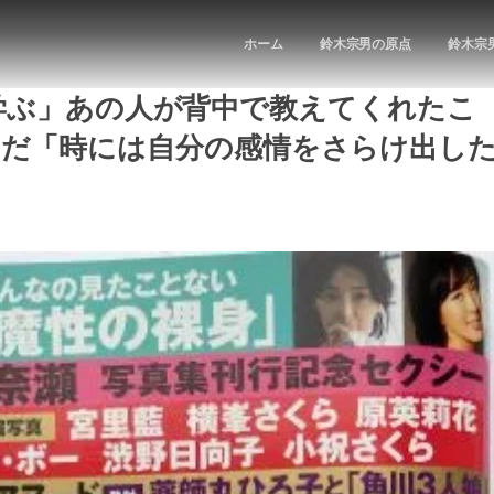
ホーム
鈴木宗男の原点
鈴木宗
人に学ぶ」あの人が背中で教えてくれたこ
んだ「時には自分の感情をさらけ出し