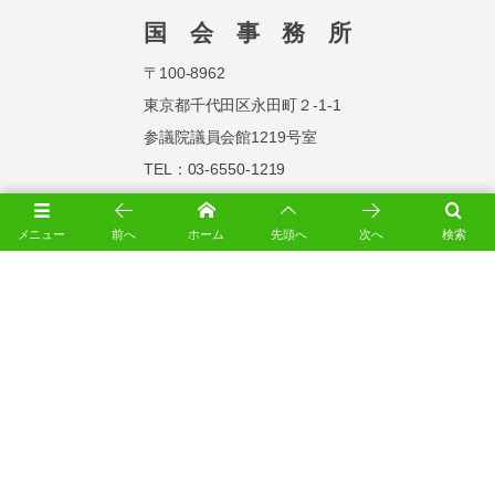
国 会 事 務 所
〒100-8962
東京都千代田区永田町２-1-1
参議院議員会館1219号室
TEL：03-6550-1219
FAX：03-6551-1219
メニュー
前へ
ホーム
先頭へ
次へ
検索
札 幌 事 務 所
〒060-0061
札幌市中央区南1条西5丁目
17-2
プレジデント松井ビル12階
TEL：011-251-5351